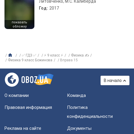
Литовченко, М.С. Калиберда
Год:
2017
показать
обложку
✅ ГДЗ ✅
⚡ 9 класс ⚡
Физика ✍
Физика 9 класс Божинова
Вправа 15
В начало
О компании
Команда
Правовая информация
Политика
конфиденциальности
Реклама на сайте
Документы