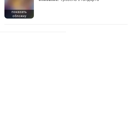
показать
обложку