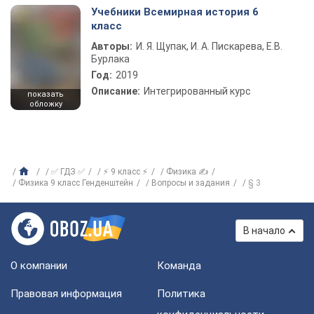
Учебники Всемирная история 6
класс
Авторы:
И. Я. Щупак, И. А. Пискарева, Е.В.
Бурлака
Год:
2019
Описание:
Интегрированный курс
показать
обложку
✅ ГДЗ ✅
⚡ 9 класс ⚡
Физика ✍
Физика 9 класс Генденштейн
Вопросы и задания
§ 3
В начало
О компании
Команда
Правовая информация
Политика