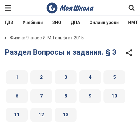
ГДЗ
Учебники
ЗНО
ДПА
Онлайн уроки
НМТ
Физика 9 класс И. М. Гельфгат 2015
Раздел Вопросы и задания. § 3
1
2
3
4
5
6
7
8
9
10
11
12
13