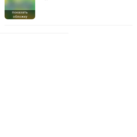
показать
обложку