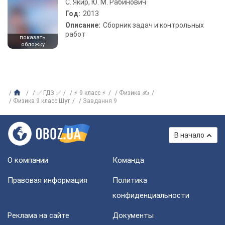
С. Якир, Ю. М. Рабинович
Год:
2013
Описание:
Сборник задач и контрольных
работ
показать
обложку
✅ ГДЗ ✅
⚡ 9 класс ⚡
Физика ✍
Физика 9 класс Шут
Завдання 9
В начало
О компании
Команда
Правовая информация
Политика
конфиденциальности
Реклама на сайте
Документы