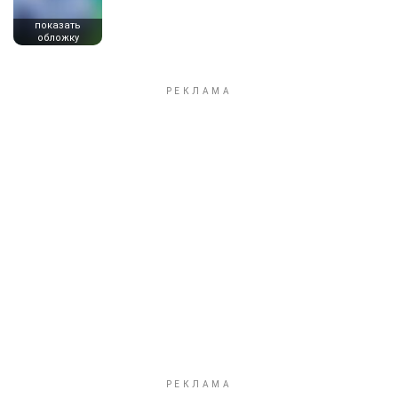
показать
обложку