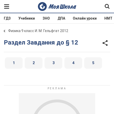
ГДЗ
Учебники
ЗНО
ДПА
Онлайн уроки
НМТ
Физика 9 класс И. М. Гельфгат 2012
Раздел Завдання до § 12
1
2
3
4
5