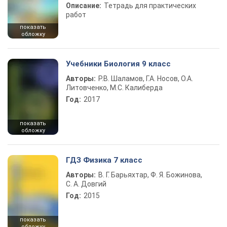
Описание:
Тетрадь для практических
работ
показать
обложку
Учебники Биология 9 класс
Авторы:
Р.В. Шаламов, Г.А. Носов, О.А.
Литовченко, М.С. Калиберда
Год:
2017
показать
обложку
ГДЗ Физика 7 класс
Авторы:
В. Г. Барьяхтар, Ф. Я. Божинова,
С. А. Довгий
Год:
2015
показать
обложку