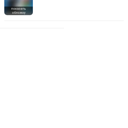
показать
обложку