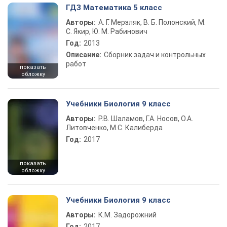
ГДЗ Математика 5 класс
Авторы:
А. Г. Мерзляк, В. Б. Полонский, М.
С. Якир, Ю. М. Рабинович
Год:
2013
Описание:
Сборник задач и контрольных
работ
показать
обложку
Учебники Биология 9 класс
Авторы:
Р.В. Шаламов, Г.А. Носов, О.А.
Литовченко, М.С. Калиберда
Год:
2017
показать
обложку
Учебники Биология 9 класс
Авторы:
К.М. Задорожний
Год:
2017