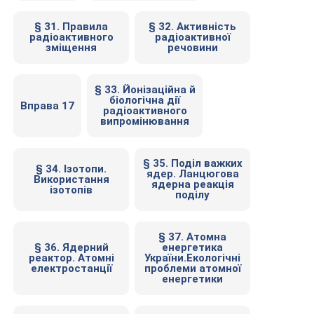
§ 31. Правила
§ 32. Активність
радіоактивного
радіоактивної
зміщення
речовини
§ 33. Йонізаційна й
біологічна дії
Вправа 17
радіоактивного
випромінювання
§ 35. Поділ важких
§ 34. Ізотопи.
ядер. Ланцюгова
Використання
ядерна реакція
ізотопів
поділу
§ 37. Атомна
§ 36. Ядерний
енергетика
реактор. Атомні
України.Екологічні
електростанції
проблеми атомної
енергетики