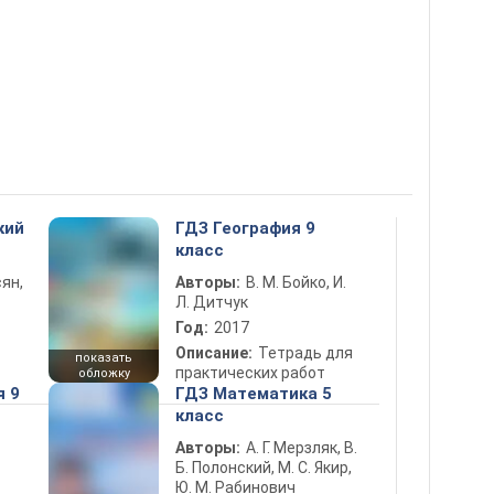
кий
ГДЗ География 9
класс
ян,
Авторы:
В. М. Бойко, И.
Л. Дитчук
Год:
2017
Описание:
Тетрадь для
показать
практических работ
обложку
я 9
ГДЗ Математика 5
класс
Авторы:
А. Г. Мерзляк, В.
Б. Полонский, М. С. Якир,
Ю. М. Рабинович