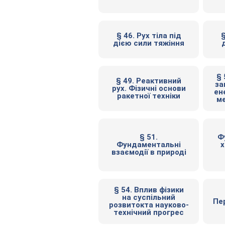
§ 46. Рух тіла під
§
дією сили тяжіння
§ 
§ 49. Реактивний
за
рух. Фізичні основи
ене
ракетної техніки
ме
§ 51.
Ф
Фундаментальні
х
взаємодії в природі
§ 54. Вплив фізики
на суспільний
Пе
розвитокта науково-
технічний прогрес