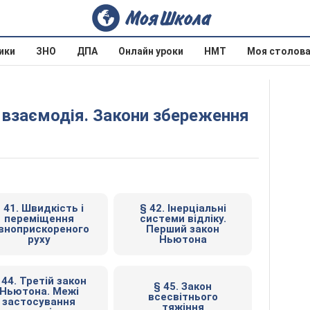
ики
ЗНО
ДПА
Онлайн уроки
НМТ
Моя столов
 і взаємодія. Закони збереження
 41. Швидкість і
§ 42. Інерціальні
переміщення
системи відліку.
івноприскореного
Перший закон
руху
Ньютона
 44. Третій закон
§ 45. Закон
Ньютона. Межі
всесвітнього
застосування
тяжіння