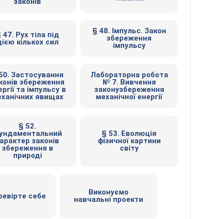
законів
§ 48. Імпульс. Закон
 47. Рух тіла під
збереження
дією кількох сил
імпульсу
50. Застосування
Лабораторна робота
конів збереження
№ 7. Вивчення
ргії та імпульсу в
законузбереження
ханічних явищах
механічної енергії
§ 52.
ундаментальний
§ 53. Еволюція
арактер законів
фізичної картини
збереження в
світу
природі
Виконуємо
ревірте себе
навчальні проекти