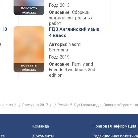
Год:
2013
показать
Описание:
Сборник
обложку
задач и контрольных
работ
 10
ГДЗ Английский язык
4 класс
а
Авторы:
Naomi
Simmons
Год:
2019
Описание:
Family and
показать
Friends 4 workbook 2nd
обложку
edition
зика ✍
Засекина 2017
Розділ 5. Рух і взаємодія. Закони збереження
Команда
Правовая информация
йте
Документы
Редакционная политика