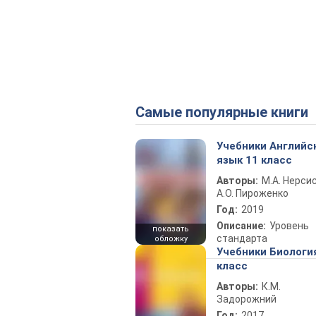
Самые популярные книги
Учебники Английс
язык 11 класс
Авторы:
М.А. Нерсис
А.О. Пироженко
Год:
2019
Описание:
Уровень
показать
стандарта
обложку
Учебники Биологи
класс
Авторы:
К.М.
Задорожний
Год:
2017