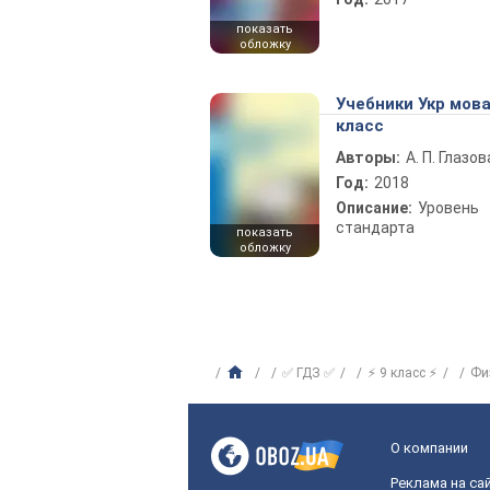
показать
обложку
Учебники Укр мова
класс
Авторы:
А. П. Глазов
Год:
2018
Описание:
Уровень
стандарта
показать
обложку
✅ ГДЗ ✅
⚡ 9 класс ⚡
Фи
О компании
Реклама на са