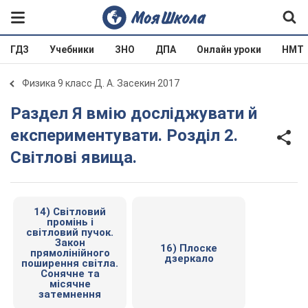
ГДЗ
Учебники
ЗНО
ДПА
Онлайн уроки
НМТ
Физика 9 класс Д. А. Засекин 2017
Раздел Я вмію досліджувати й
експериментувати. Розділ 2.
Світлові явища.
14) Світловий
промінь і
світловий пучок.
Закон
16) Плоске
прямолінійного
дзеркало
поширення світла.
Сонячне та
місячне
затемнення