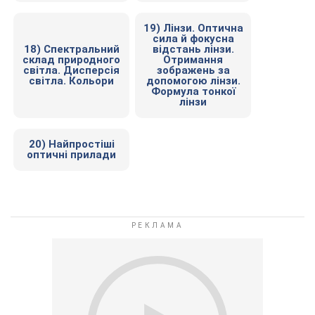
19) Лінзи. Оптична
сила й фокусна
18) Спектральний
відстань лінзи.
склад природного
Отримання
світла. Дисперсія
зображень за
світла. Кольори
допомогою лінзи.
Формула тонкої
лінзи
20) Найпростіші
оптичні прилади