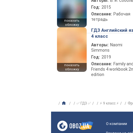
Авторы:
В. И. Собол
Год:
2015
Описание:
Рабочая
тетрадь
показать
обложку
ГДЗ Английский я
4 класс
Авторы:
Naomi
Simmons
Год:
2019
Описание:
Family an
показать
Friends 4 workbook 2
обложку
edition
✅ ГДЗ ✅
⚡ 9 класс ⚡
Фр
О компании