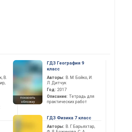
5
ГДЗ География 9
класс
к, В.
Авторы:
В. М. Бойко, И.
ир,
Л. Дитчук
Год:
2017
Описание:
Тетрадь для
показать
практических работ
обложку
х
ГДЗ Физика 7 класс
Авторы:
В. Г. Барьяхтар,
Ф. Я. Божинова, С. А.