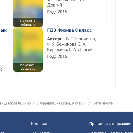
ь
Довгий
Год:
2015
показать
обложку
зык
ГДЗ Физика 8 класс
Авторы:
В. Г. Барьяхтар,
Ф. Я. Божинова, Е. А.
Кирюхина, С. А. Довгий
Год:
2016
d
показать
nd
обложку
анцузский язык ✍
Французька мова, 9 клас
Третя чверть
Команда
Правовая информация