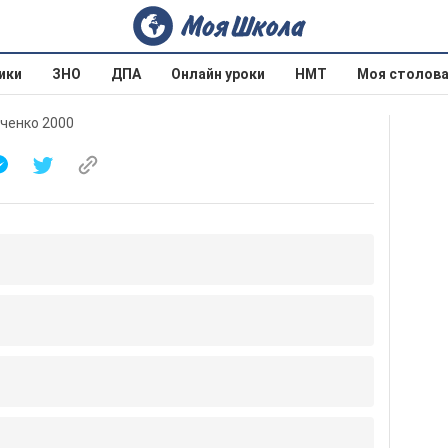
ики
ЗНО
ДПА
Онлайн уроки
НМТ
Моя столов
мченко 2000