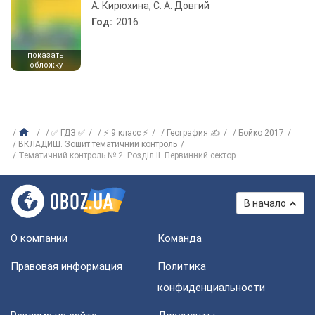
А. Кирюхина, С. А. Довгий
Год:
2016
показать
обложку
✅ ГДЗ ✅
⚡ 9 класс ⚡
География ✍
Бойко 2017
ВКЛАДИШ. Зошит тематичний контроль
Тематичний контроль № 2. Розділ II. Первинний сектор
В начало
О компании
Команда
Правовая информация
Политика
конфиденциальности