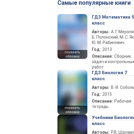
Самые популярные книги
ГДЗ Математика 
класс
Авторы:
А. Г. Мерзля
Б. Полонский, М. С. Як
Ю. М. Рабинович
Год:
2013
показать
Описание:
Сборник
обложку
задач и контрольны
работ
ГДЗ Биология 7
класс
Авторы:
В. И. Собол
Год:
2015
Описание:
Рабочая
тетрадь
показать
обложку
Учебники Биологи
класс
Авторы:
Р.В. Шаламо