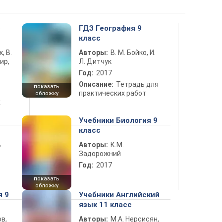
5
ГДЗ География 9
класс
к, В.
Авторы:
В. М. Бойко, И.
ир,
Л. Дитчук
Год:
2017
Описание:
Тетрадь для
показать
практических работ
обложку
х
Учебники Биология 9
класс
ь
Авторы:
К.М.
Задорожний
Год:
2017
показать
обложку
я 9
Учебники Английский
язык 11 класс
в,
Авторы:
М.А. Нерсисян,