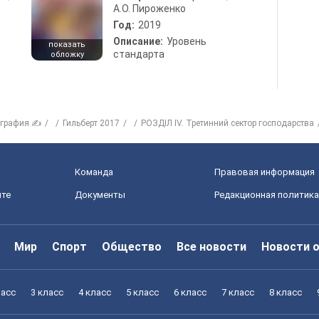
А.О. Пироженко
Год:
2019
Описание:
Уровень
показать
стандарта
обложку
ография ✍
Гильберт 2017
РОЗДІЛ ІV. Третинний сектор господарства
Команда
Правовая информация
йте
Документы
Редакционная политика
Мир
Спорт
Общество
Все новости
Новости 
ласс
3 класс
4 класс
5 класс
6 класс
7 класс
8 класс