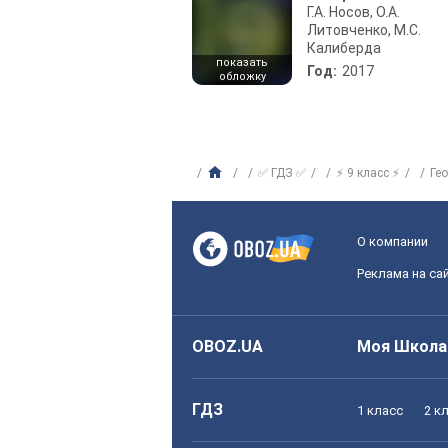
Г.А. Носов, О.А.
Литовченко, М.С.
Калиберда
показать
Год:
2017
обложку
✅ ГДЗ ✅
⚡ 9 класс ⚡
Ге
О компании
Реклама на са
OBOZ.UA
Моя Школа
ГДЗ
1 класс
2 к