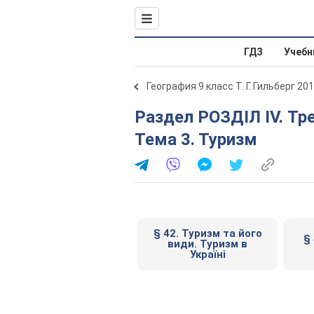
ГДЗ
Учебн
География 9 класс Т. Г. Гильберг 20
Раздел РОЗДІЛ ІV. Третинний сектор господарства.
Тема 3. Туризм
§ 42. Туризм та його
§
види. Туризм в
Україні