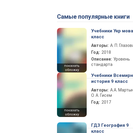
Самые популярные книги
Учебники Укр мова
класс
Авторы:
А. П. Глазов
Год:
2018
Описание:
Уровень
стандарта
показать
обложку
Учебники Всемир
история 9 класс
Авторы:
А.А. Марты
О. А. Гисем
Год:
2017
показать
обложку
ГДЗ География 9
класс