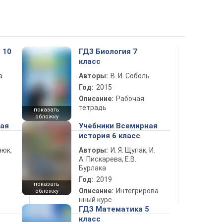
 10
ГДЗ Биология 7
класс
а
Авторы:
В. И. Соболь
Год:
2015
Описание:
Рабочая
тетрадь
показать
обложку
ная
Учебники Всемирная
история 6 класс
нюк,
Авторы:
И. Я. Щупак, И.
А. Пискарева, Е.В.
Бурлака
Год:
2019
показать
Описание:
Интегрирова
обложку
нный курс
ГДЗ Математика 5
класс