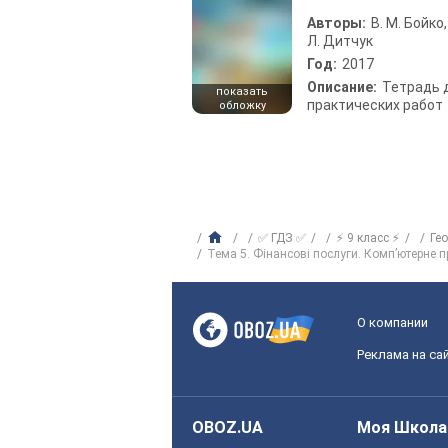
Авторы:
В. М. Бойко,
Л. Дитчук
Год:
2017
Описание:
Тетрадь 
показать
практических работ
обложку
✅ ГДЗ ✅
⚡ 9 класс ⚡
Ге
Тема 5. Фінансові послуги. Комп’ютерне 
О компании
Реклама на са
OBOZ.UA
Моя Школа