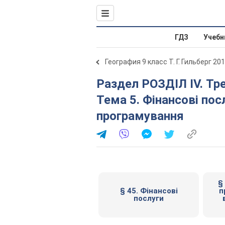
ГДЗ
Учебн
География 9 класс Т. Г. Гильберг 20
Раздел РОЗДІЛ ІV. Третинний сектор господарства.
Тема 5. Фінансові пос
програмування
§
§ 45. Фінансові
п
послуги