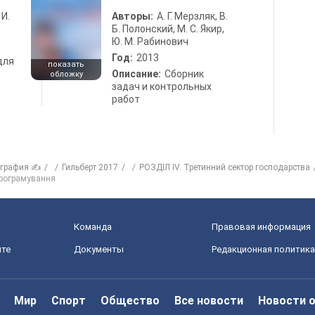
 И.
Авторы:
А. Г. Мерзляк, В.
Б. Полонский, М. С. Якир,
Ю. М. Рабинович
Год:
2013
для
показать
Описание:
Сборник
обложку
задач и контрольных
работ
ография ✍
Гильберт 2017
РОЗДІЛ ІV. Третинний сектор господарства
програмування
Команда
Правовая информация
йте
Документы
Редакционная политика
Мир
Спорт
Общество
Все новости
Новости 