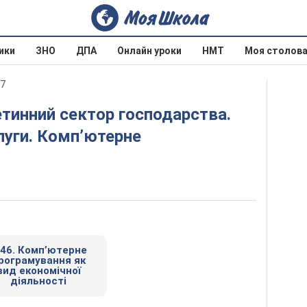
ики
ЗНО
ДПА
Онлайн уроки
НМТ
Моя столов
17
луги. Комп’ютерне
 46. Комп’ютерне
рограмування як
вид економічної
діяльності