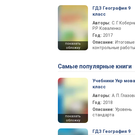
ГДЗ География 9
класс
Авторы:
С. Г. Коберн
Р.Р. Коваленко
Год:
2017
Описание:
Итоговые
показать
контрольные работ
обложку
Самые популярные книги
Учебники Укр мова
класс
Авторы:
А. П. Глазов
Год:
2018
Описание:
Уровень
стандарта
показать
обложку
ГДЗ География 9