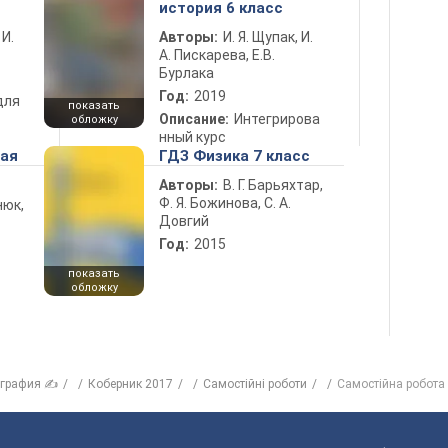
история 6 класс
 И.
Авторы:
И. Я. Щупак, И.
А. Пискарева, Е.В.
Бурлака
Год:
2019
для
показать
Описание:
Интегрирова
обложку
нный курс
ная
ГДЗ Физика 7 класс
Авторы:
В. Г. Барьяхтар,
Ф. Я. Божинова, С. А.
нюк,
Довгий
Год:
2015
показать
обложку
ография ✍
Коберник 2017
Самостійні роботи
Самостійна робота