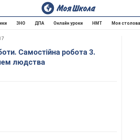
ики
ЗНО
ДПА
Онлайн уроки
НМТ
Моя столов
17
лем людства