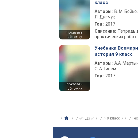
класс
Авторы:
В. М. Бойко,
Л. Дитчук
Год:
2017
Описание:
Тетрадь 
показать
практических работ
обложку
Учебники Всемир
история 9 класс
Авторы:
А.А. Марты
О. А. Гисем
Год:
2017
показать
обложку
✅ ГДЗ ✅
⚡ 9 класс ⚡
Ге