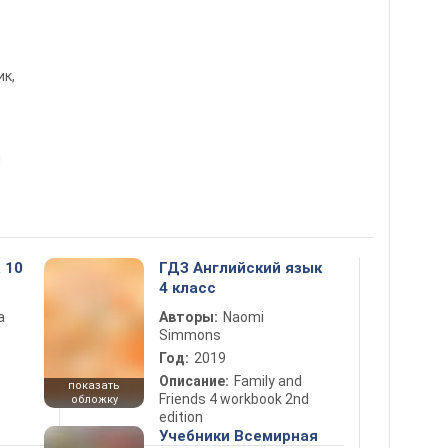
ик,
ы
 10
ГДЗ Английский язык
4 класс
а
Авторы:
Naomi
Simmons
Год:
2019
Описание:
Family and
показать
Friends 4 workbook 2nd
обложку
edition
Учебники Всемирная