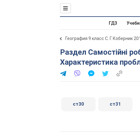
ГДЗ
Учебн
География 9 класс С. Г. Коберник 20
Раздел Самостійні роботи. Самостійна робота 3.
Характеристика проб
ст30
ст31