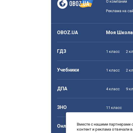
О компании
Реклама на са
OBOZ.UA
Моя Школа
ГДЗ
1 класс
2 к
Учебники
1 класс
2 к
ДПА
4 класс
9 к
ЗНО
11 класс
Вместе с нашими партнерами с
Онлайн уроки
1 класс
2 к
контент и реклама отвечали 