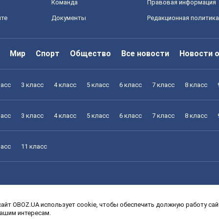
Команда
Правовая информация
йте
Документы
Редакционная политика
Мир
Спорт
Общество
Все новости
Новости 
ласс
3 класс
4 класс
5 класс
6 класс
7 класс
8 класс
ласс
3 класс
4 класс
5 класс
6 класс
7 класс
8 класс
ласс
11 класс
айт OBOZ.UA использует cookie, чтобы обеспечить должную работу сайт
ласс
3 класс
4 класс
5 класс
6 класс
7 класс
8 класс
вашим интересам.