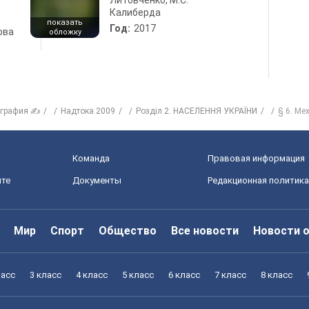
Литовченко, М.С.
Калиберда
показать
Год:
2017
ова
обложку
ография ✍
Надтока 2009
Розділ 2. НАСЕЛЕННЯ УКРАЇНИ
§ 6. Ме
Команда
Правовая информация
йте
Документы
Редакционная политика
Мир
Спорт
Общество
Все новости
Новости 
ласс
3 класс
4 класс
5 класс
6 класс
7 класс
8 класс