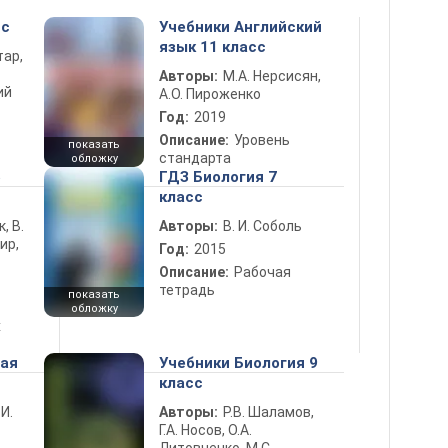
сс
Учебники Английский
язык 11 класс
тар,
Авторы:
М.А. Нерсисян,
ий
А.О. Пироженко
Год:
2019
Описание:
Уровень
показать
стандарта
обложку
5
ГДЗ Биология 7
класс
к, В.
Авторы:
В. И. Соболь
ир,
Год:
2015
Описание:
Рабочая
тетрадь
показать
обложку
х
ная
Учебники Биология 9
класс
 И.
Авторы:
Р.В. Шаламов,
Г.А. Носов, О.А.