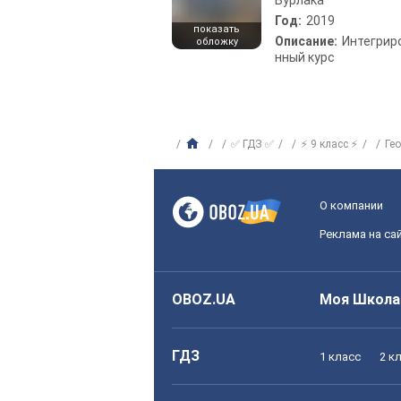
Бурлака
Год:
2019
показать
Описание:
Интегрир
обложку
нный курс
✅ ГДЗ ✅
⚡ 9 класс ⚡
Ге
О компании
Реклама на са
OBOZ.UA
Моя Школа
ГДЗ
1 класс
2 к