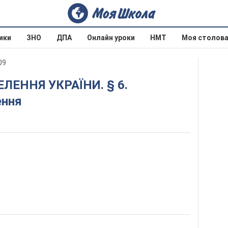
ики
ЗНО
ДПА
Онлайн уроки
НМТ
Моя столов
09
ення