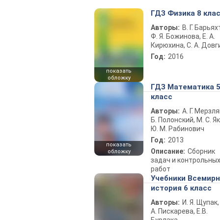
ГДЗ Физика 8 кла
Авторы:
В. Г. Барьях
Ф. Я. Божинова, Е. А.
Кирюхина, С. А. Довг
Год:
2016
показать
обложку
ГДЗ Математика 
класс
Авторы:
А. Г. Мерзля
Б. Полонский, М. С. Як
Ю. М. Рабинович
Год:
2013
показать
Описание:
Сборник
обложку
задач и контрольны
работ
Учебники Всемир
история 6 класс
Авторы:
И. Я. Щупак,
А. Пискарева, Е.В.