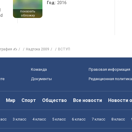
Год:
2016
d
показать
nd
обложку
ография ✍
Надтока 2009
ВСТУП
Команда
Правовая информация
йте
Документы
Редакционная политика
Мир
Спорт
Общество
Все новости
Новости 
ласс
3 класс
4 класс
5 класс
6 класс
7 класс
8 класс