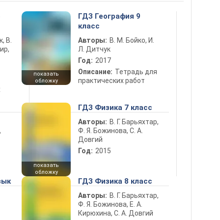
5
ГДЗ География 9
класс
к, В.
Авторы:
В. М. Бойко, И.
ир,
Л. Дитчук
Год:
2017
Описание:
Тетрадь для
показать
практических работ
обложку
х
ГДЗ Физика 7 класс
Авторы:
В. Г. Барьяхтар,
Ф. Я. Божинова, С. А.
ь
Довгий
Год:
2015
показать
обложку
зык
ГДЗ Физика 8 класс
Авторы:
В. Г. Барьяхтар,
Ф. Я. Божинова, Е. А.
Кирюхина, С. А. Довгий