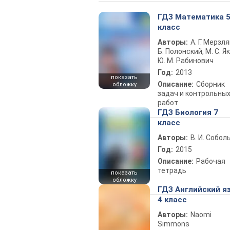
ГДЗ Математика 
класс
Авторы:
А. Г. Мерзля
Б. Полонский, М. С. Як
Ю. М. Рабинович
Год:
2013
показать
Описание:
Сборник
обложку
задач и контрольны
работ
ГДЗ Биология 7
класс
Авторы:
В. И. Собол
Год:
2015
Описание:
Рабочая
тетрадь
показать
обложку
ГДЗ Английский я
4 класс
Авторы:
Naomi
Simmons