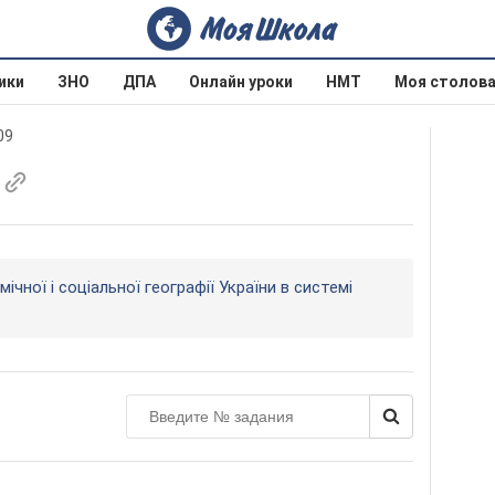
ики
ЗНО
ДПА
Онлайн уроки
НМТ
Моя столов
09
ічної і соціальної географії України в системі