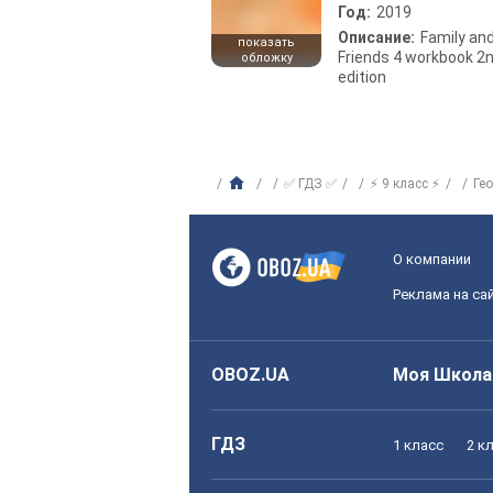
Год:
2019
Описание:
Family an
показать
Friends 4 workbook 2
обложку
edition
✅ ГДЗ ✅
⚡ 9 класс ⚡
Ге
О компании
Реклама на са
OBOZ.UA
Моя Школа
ГДЗ
1 класс
2 к