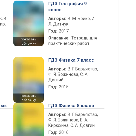
5
ГДЗ География 9
класс
к, В.
Авторы:
В. М. Бойко, И.
ир,
Л. Дитчук
Год:
2017
Описание:
Тетрадь для
показать
практических работ
обложку
х
ГДЗ Физика 7 класс
Авторы:
В. Г. Барьяхтар,
Ф. Я. Божинова, С. А.
ь
Довгий
Год:
2015
показать
обложку
зык
ГДЗ Физика 8 класс
Авторы:
В. Г. Барьяхтар,
Ф. Я. Божинова, Е. А.
Кирюхина, С. А. Довгий
Год:
2016