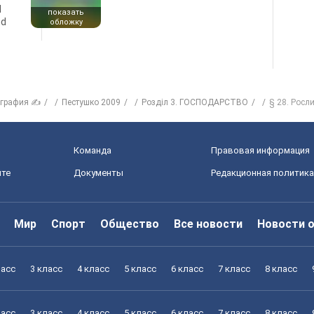
d
показать
nd
обложку
ография ✍
Пестушко 2009
Розділ 3. ГОСПОДАРСТВО
§ 28. Росл
Команда
Правовая информация
йте
Документы
Редакционная политика
Мир
Спорт
Общество
Все новости
Новости 
ласс
3 класс
4 класс
5 класс
6 класс
7 класс
8 класс
ласс
3 класс
4 класс
5 класс
6 класс
7 класс
8 класс