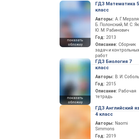
ГДЗ Математика 
класс
Авторы:
А. Г. Мерзля
Б. Полонский, М. С. Як
Ю. М. Рабинович
Год:
2013
показать
Описание:
Сборник
обложку
задач и контрольны
работ
ГДЗ Биология 7
класс
Авторы:
В. И. Собол
Год:
2015
Описание:
Рабочая
тетрадь
показать
обложку
ГДЗ Английский я
4 класс
Авторы:
Naomi
Simmons
Год:
2019