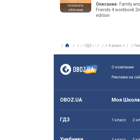
Описание:
Family an
показать
Friends 4 workbook 2
обложку
edition
✅ ГДЗ ✅
⚡ 9 класс ⚡
Ге
О компании
Реклама на са
OBOZ.UA
Моя Школа
ГДЗ
1 класс
2 к
Учебники
1 класс
2 к