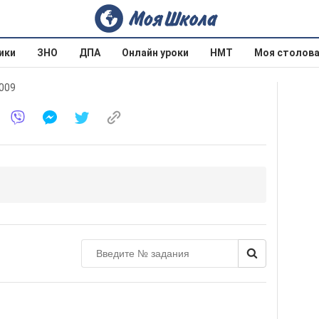
ики
ЗНО
ДПА
Онлайн уроки
НМТ
Моя столов
2009