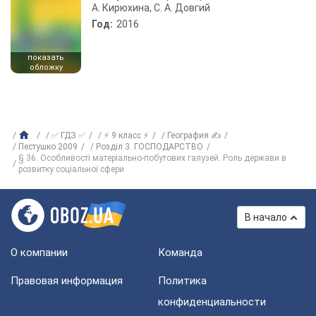
А. Кирюхина, С. А. Довгий
Год:
2016
показать
обложку
✅ ГДЗ ✅
⚡ 9 класс ⚡
География ✍
Пестушко 2009
Розділ 3. ГОСПОДАРСТВО
§ 36. Особливості матеріально-побутових галузей. Роль держави в
розвитку соціальної сфери
В начало
О компании
Команда
Правовая информация
Политика
конфиденциальности