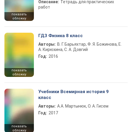
Описание:
Тетрадь для практических
работ
показать
обложку
ГДЗ Физика 8 класс
Авторы:
В. Г. Барьяхтар, Ф. Я. Божинова, Е.
А. Кирюхина, С. А. Довгий
Год:
2016
показать
обложку
Учебники Всемирная история 9
класс
Авторы:
А.А. Мартынюк, О. А. Гисем
Год:
2017
показать
обложку