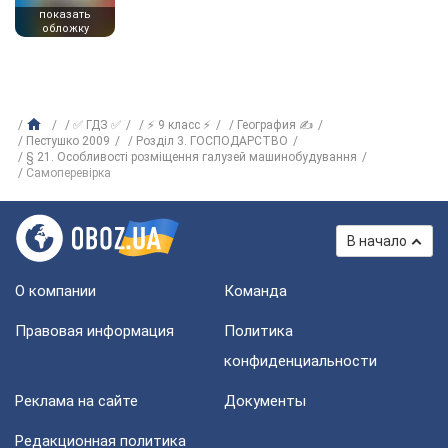
показать
обложку
✅ ГДЗ ✅
⚡ 9 класс ⚡
География ✍
Пестушко 2009
Розділ 3. ГОСПОДАРСТВО
§ 21. Особливості розміщення галузей машинобудування
Самоперевірка
В начало
О компании
Команда
Правовая информация
Политика
конфиденциальности
Реклама на сайте
Документы
Редакционная политика