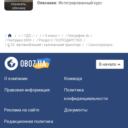
Описание:
Интегрированный курс
показать
обложку
✅ ГДЗ ✅
⚡ 9 класс ⚡
География ✍
Пестушко 2009
Розділ 3. ГОСПОДАРСТВО
§ 32. Автомобільний і залізничний транспорт
Самоперевірка
В начало
О компании
Команда
Правовая информация
Политика
конфиденциальности
Реклама на сайте
Документы
Редакционная политика