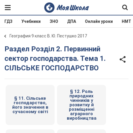
ГДЗ
Учебники
ЗНО
ДПА
Онлайн уроки
НМТ
География 9 класс В. Ю. Пестушко 2017
Раздел Розділ 2. Первинний
сектор господарства. Тема 1.
СІЛЬСЬКЕ ГОСПОДАРСТВО
§ 12. Роль
природних
§ 11. Сільське
чинників у
господарство,
розвитку й
його значення в
розміщенні
сучасному світі
аграрного
виробництва