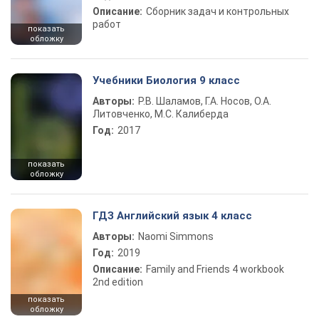
Описание:
Сборник задач и контрольных
работ
показать
обложку
Учебники Биология 9 класс
Авторы:
Р.В. Шаламов, Г.А. Носов, О.А.
Литовченко, М.С. Калиберда
Год:
2017
показать
обложку
ГДЗ Английский язык 4 класс
Авторы:
Naomi Simmons
Год:
2019
Описание:
Family and Friends 4 workbook
2nd edition
показать
обложку