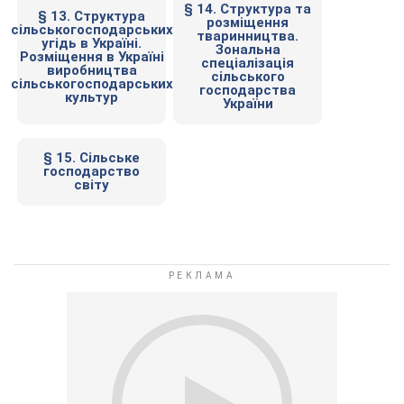
§ 14. Структура та
§ 13. Структура
розміщення
сільськогосподарських
тваринництва.
угідь в Україні.
Зональна
Розміщення в Україні
спеціалізація
виробництва
сільського
сільськогосподарських
господарства
культур
України
§ 15. Сільське
господарство
світу