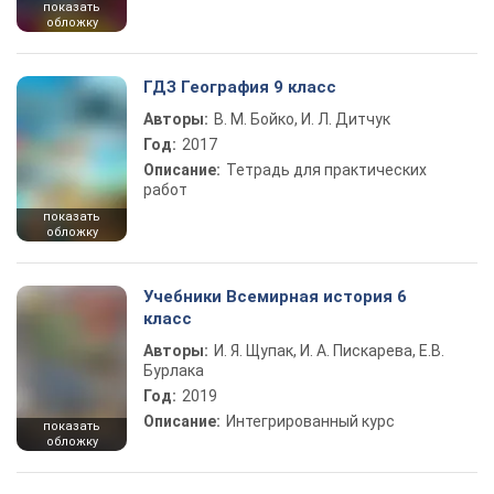
показать
обложку
ГДЗ География 9 класс
Авторы:
В. М. Бойко, И. Л. Дитчук
Год:
2017
Описание:
Тетрадь для практических
работ
показать
обложку
Учебники Всемирная история 6
класс
Авторы:
И. Я. Щупак, И. А. Пискарева, Е.В.
Бурлака
Год:
2019
Описание:
Интегрированный курс
показать
обложку