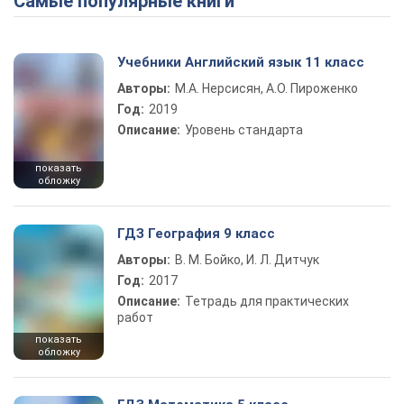
Самые популярные книги
Play Video
Учебники Английский язык 11 класс
Авторы:
М.А. Нерсисян, А.О. Пироженко
Год:
2019
Описание:
Уровень стандарта
показать
обложку
ГДЗ География 9 класс
Авторы:
В. М. Бойко, И. Л. Дитчук
Год:
2017
Описание:
Тетрадь для практических
работ
показать
обложку