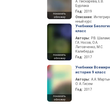
А. Пискарева, Е.В.
Бурлака
Год:
2019
показать
Описание:
Интегрир
обложку
нный курс
Учебники Биологи
класс
Авторы:
Р.В. Шаламо
Г.А. Носов, О.А.
Литовченко, М.С.
Калиберда
показать
Год:
2017
обложку
Учебники Всемир
история 9 класс
Авторы:
А.А. Марты
О. А. Гисем
Год:
2017
показать
обложку