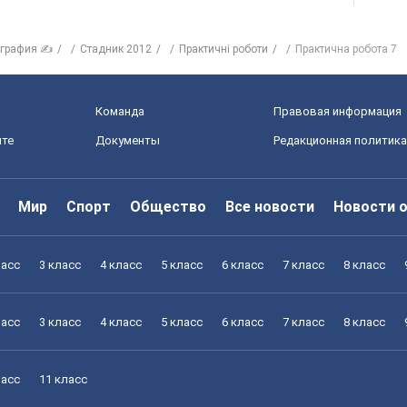
ография ✍
Стадник 2012
Практичні роботи
Практична робота 7
Команда
Правовая информация
йте
Документы
Редакционная политика
Мир
Спорт
Общество
Все новости
Новости 
ласс
3 класс
4 класс
5 класс
6 класс
7 класс
8 класс
ласс
3 класс
4 класс
5 класс
6 класс
7 класс
8 класс
ласс
11 класс