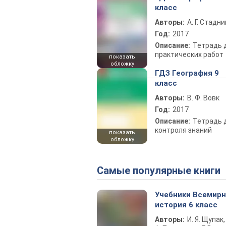
класс
Авторы:
А. Г. Стадни
Год:
2017
Описание:
Тетрадь 
практических работ
показать
обложку
ГДЗ География 9
класс
Авторы:
В. Ф. Вовк
Год:
2017
Описание:
Тетрадь 
контроля знаний
показать
обложку
Самые популярные книги
Учебники Всемир
история 6 класс
Авторы:
И. Я. Щупак,