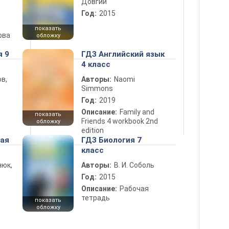
Довгий
Год:
2015
показать
ова
обложку
я 9
ГДЗ Английский язык
4 класс
в,
Авторы:
Naomi
Simmons
Год:
2019
Описание:
Family and
показать
Friends 4 workbook 2nd
обложку
edition
ная
ГДЗ Биология 7
класс
нюк,
Авторы:
В. И. Соболь
Год:
2015
Описание:
Рабочая
тетрадь
показать
обложку