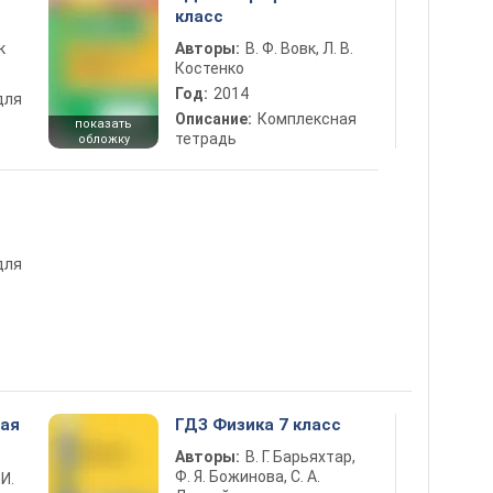
класс
к
Авторы:
В. Ф. Вовк, Л. В.
Костенко
Год:
2014
для
Описание:
Комплексная
показать
тетрадь
обложку
для
ная
ГДЗ Физика 7 класс
Авторы:
В. Г. Барьяхтар,
Ф. Я. Божинова, С. А.
 И.