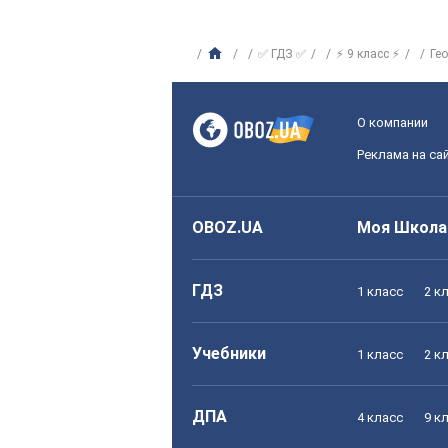
✅ ГДЗ ✅
⚡ 9 класс ⚡
Ге
О компании
Реклама на са
OBOZ.UA
Моя Школа
ГДЗ
1 класс
2 к
Учебники
1 класс
2 к
ДПА
4 класс
9 к