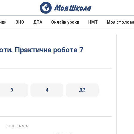
ики
ЗНО
ДПА
Онлайн уроки
НМТ
Моя столов
боти. Практична робота 7
3
4
ДЗ