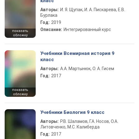
класс
Авторы:
И. Я. Щупак, И. А. Пискарева, Е.В.
Бурлака
Год:
2019
Описание:
Интегрированный курс
показать
обложку
Учебники Всемирная история 9
класс
Авторы:
А.А. Мартынюк, О. А. Гисем
Год:
2017
показать
обложку
Учебники Биология 9 класс
Авторы:
Р.В. Шаламов, Г.А. Носов, О.А.
Литовченко, М.С. Калиберда
Год:
2017