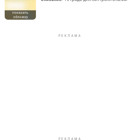
показать
обложку