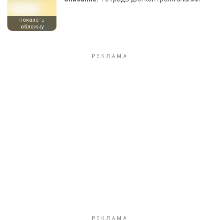
показать
обложку