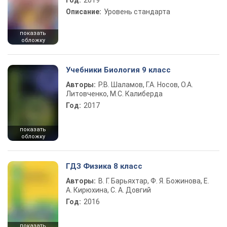
Год:
2019
Описание:
Уровень стандарта
показать
обложку
Учебники Биология 9 класс
Авторы:
Р.В. Шаламов, Г.А. Носов, О.А.
Литовченко, М.С. Калиберда
Год:
2017
показать
обложку
ГДЗ Физика 8 класс
Авторы:
В. Г. Барьяхтар, Ф. Я. Божинова, Е.
А. Кирюхина, С. А. Довгий
Год:
2016
показать