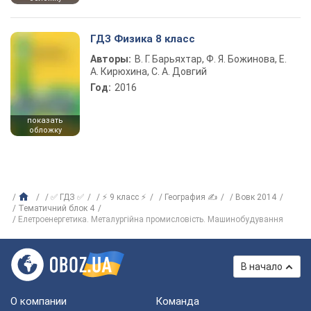
ГДЗ Физика 8 класс
Авторы:
В. Г. Барьяхтар, Ф. Я. Божинова, Е.
А. Кирюхина, С. А. Довгий
Год:
2016
показать
обложку
✅ ГДЗ ✅
⚡ 9 класс ⚡
География ✍
Вовк 2014
Тематичний блок 4
Елетроенергетика. Металургійна промисловість. Машинобудування
В начало
О компании
Команда