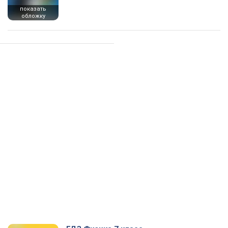
показать
обложку