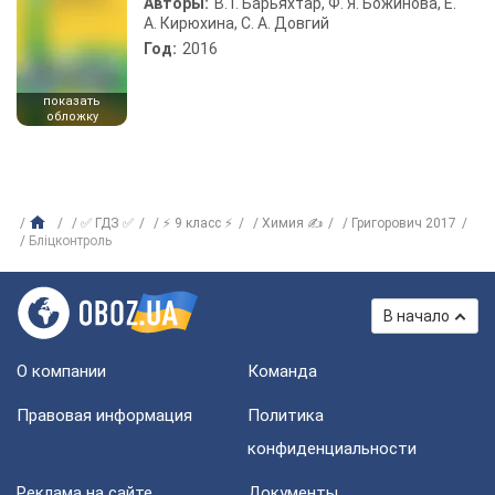
Авторы:
В. Г. Барьяхтар, Ф. Я. Божинова, Е.
А. Кирюхина, С. А. Довгий
Год:
2016
показать
обложку
✅ ГДЗ ✅
⚡ 9 класс ⚡
Химия ✍
Григорович 2017
Бліцконтроль
В начало
О компании
Команда
Правовая информация
Политика
конфиденциальности
Реклама на сайте
Документы