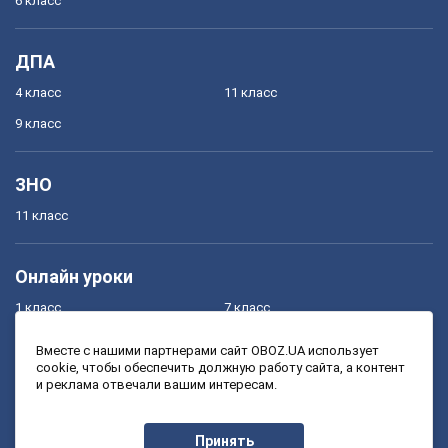
6 класс
ДПА
4 класс
11 класс
9 класс
ЗНО
11 класс
Онлайн уроки
1 класс
7 класс
2 класс
8 класс
Вместе с нашими партнерами сайт OBOZ.UA использует
cookie, чтобы обеспечить должную работу сайта, а контент
3 класс
9 класс
и реклама отвечали вашим интересам.
4 класс
10 класс
5 класс
11 класс
Принять