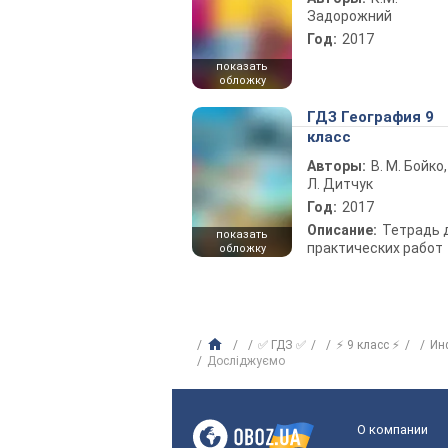
Задорожний
Год:
2017
показать
обложку
ГДЗ География 9
класс
Авторы:
В. М. Бойко,
Л. Дитчук
Год:
2017
Описание:
Тетрадь 
показать
практических работ
обложку
✅ ГДЗ ✅
⚡ 9 класс ⚡
Ин
Досліджуємо
О компании