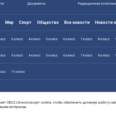
йте
Документы
Редакционная политика
Мир
Спорт
Общество
Все новости
Новости 
ласс
3 класс
4 класс
5 класс
6 класс
7 класс
8 класс
ласс
3 класс
4 класс
5 класс
6 класс
7 класс
8 класс
ласс
11 класс
айт OBOZ.UA использует cookie, чтобы обеспечить должную работу сайт
ласс
3 класс
4 класс
5 класс
6 класс
7 класс
8 класс
вашим интересам.