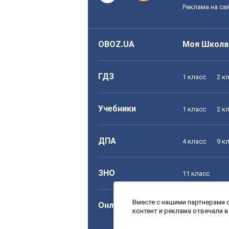
Реклама на са
OBOZ.UA
Моя Школа
ГДЗ
1 класс
2 к
Учебники
1 класс
2 к
ДПА
4 класс
9 к
ЗНО
11 класс
Вместе с нашими партнерами с
Онлайн уроки
1 класс
2 к
контент и реклама отвечали 