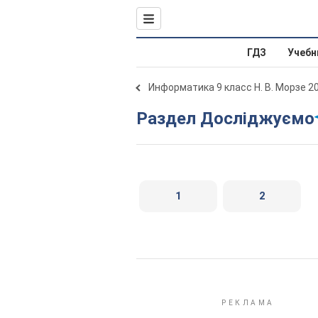
ГДЗ
Учебн
Информатика 9 класс Н. В. Морзе 2
Раздел Досліджуємо
1
2