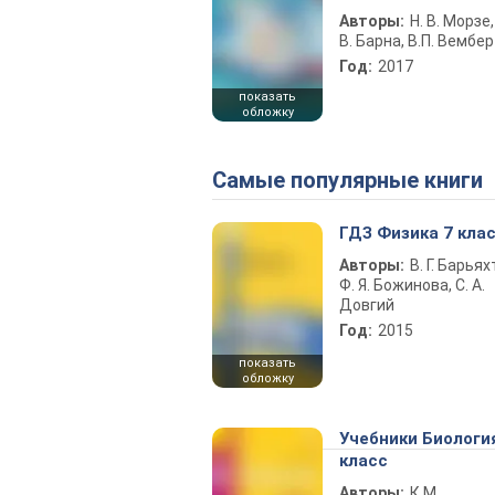
Авторы:
Н. В. Морзе,
В. Барна, В.П. Вембер
Год:
2017
показать
обложку
Самые популярные книги
ГДЗ Физика 7 кла
Авторы:
В. Г. Барьях
Ф. Я. Божинова, С. А.
Довгий
Год:
2015
показать
обложку
Учебники Биологи
класс
Авторы:
К.М.