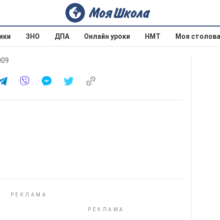
ики
ЗНО
ДПА
Онлайн уроки
НМТ
Моя столов
009