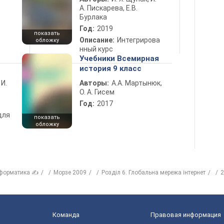
А. Пискарева, Е.В.
Бурлака
Год:
2019
показать
Описание:
Интегрирова
обложку
нный курс
Учебники Всемирная
история 9 класс
 И.
Авторы:
А.А. Мартынюк,
О. А. Гисем
Год:
2017
для
показать
обложку
форматика ✍
Морзе 2009
Розділ 6. Глобальна мережа інтернет
2
Команда
Правовая информация