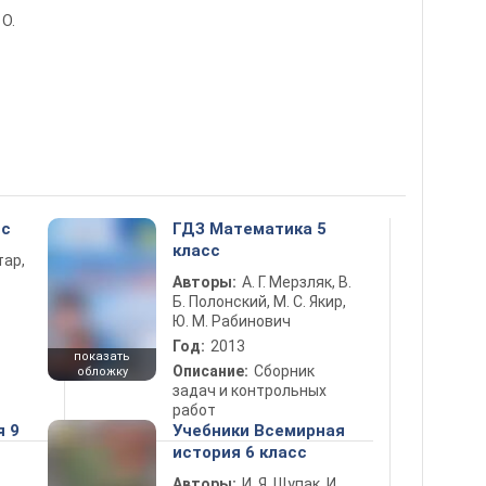
 О.
сс
ГДЗ Математика 5
класс
тар,
Авторы:
А. Г. Мерзляк, В.
Б. Полонский, М. С. Якир,
Ю. М. Рабинович
Год:
2013
показать
Описание:
Сборник
обложку
задач и контрольных
работ
я 9
Учебники Всемирная
история 6 класс
Авторы:
И. Я. Щупак, И.