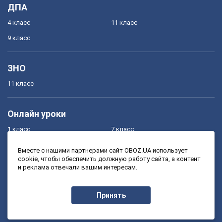
ДПА
4 класс
11 класс
9 класс
ЗНО
11 класс
Онлайн уроки
1 класс
7 класс
2 класс
8 класс
Вместе с нашими партнерами сайт OBOZ.UA использует
cookie, чтобы обеспечить должную работу сайта, а контент
3 класс
9 класс
и реклама отвечали вашим интересам.
4 класс
10 класс
5 класс
11 класс
Принять
6 класс