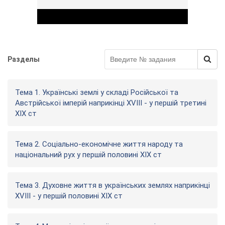
Разделы
Play Video
Тема 1. Українські землі у складі Російської та
Австрійської імперій наприкінці XVIII - у першій третині
XIX ст
Тема 2. Соціально-економічне життя народу та
національний рух у першій половині ХІХ ст
Тема 3. Духовне життя в українських землях наприкінці
XVIII - у першій половині XIX ст