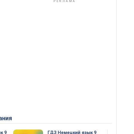
ания
к 9
ГДЗ Немецкий язык 9