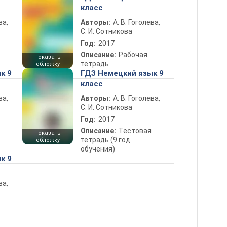
класс
ва,
Авторы:
А. В. Гоголева,
С. И. Сотникова
Год:
2017
Описание:
Рабочая
показать
тетрадь
обложку
к 9
ГДЗ Немецкий язык 9
класс
ва,
Авторы:
А. В. Гоголева,
С. И. Сотникова
Год:
2017
Описание:
Тестовая
показать
тетрадь (9 год
обложку
обучения)
к 9
ва,