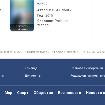
класс
а
Авторы:
В. И. Соболь
Год:
2015
Описание:
Рабочая
тетрадь
показать
обложку
мецкий язык ✍
Німецька мова
Lektion 5. Reisen
St. 46—47. Wiede
Команда
Правовая информация
йте
Документы
Редакционная политика
Мир
Спорт
Общество
Все новости
Новости 