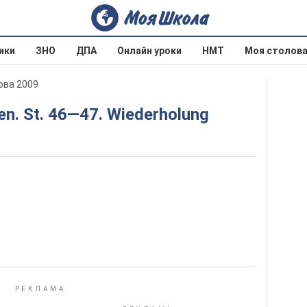
ики
ЗНО
ДПА
Онлайн уроки
НМТ
Моя столов
ова 2009
sen. St. 46—47. Wiederholung