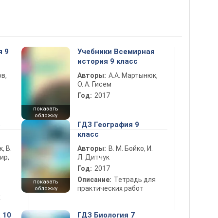
я 9
Учебники Всемирная
история 9 класс
в,
Авторы:
А.А. Мартынюк,
О. А. Гисем
Год:
2017
показать
обложку
5
ГДЗ География 9
класс
к, В.
Авторы:
В. М. Бойко, И.
ир,
Л. Дитчук
Год:
2017
Описание:
Тетрадь для
показать
практических работ
обложку
х
 10
ГДЗ Биология 7