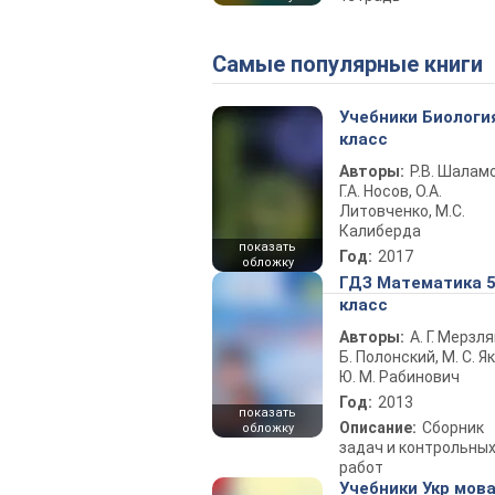
Самые популярные книги
Учебники Биологи
класс
Авторы:
Р.В. Шаламо
Г.А. Носов, О.А.
Литовченко, М.С.
Калиберда
показать
Год:
2017
обложку
ГДЗ Математика 
класс
Авторы:
А. Г. Мерзля
Б. Полонский, М. С. Як
Ю. М. Рабинович
Год:
2013
показать
Описание:
Сборник
обложку
задач и контрольны
работ
Учебники Укр мова