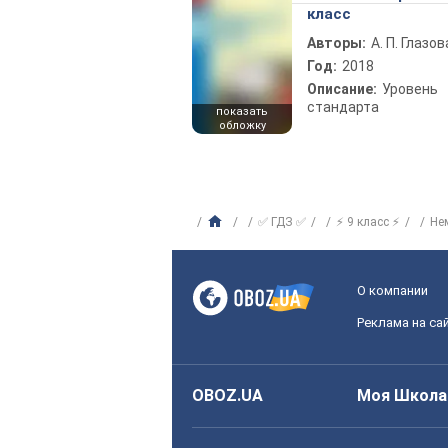
класс
Авторы:
А. П. Глазов
Год:
2018
Описание:
Уровень
стандарта
показать
обложку
✅ ГДЗ ✅
⚡ 9 класс ⚡
Не
О компании
Реклама на са
OBOZ.UA
Моя Школа