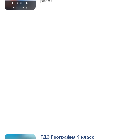
работ
показать
обложку
ГДЗ География 9 класс