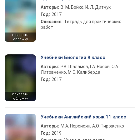
Авторы:
В. М. Бойко, И. Л. Дитчук
Год:
2017
Описание:
Тетрадь для практических
работ
показать
обложку
Учебники Биология 9 класс
Авторы:
Р.В. Шаламов, Г.А. Носов, О.А.
Литовченко, М.С. Калиберда
Год:
2017
показать
обложку
Учебники Английский язык 11 класс
Авторы:
М.А. Нерсисян, А.О. Пироженко
Год:
2019