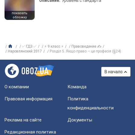
Описание:
Уровень стандарта
показать
обложку
✅ ГДЗ ✅
⚡ 9 класс ⚡
Правоведение ✍
Наровлянский 2017
Розділ 5. Якщо право — це професія (§24)
В начало
О компании
Команда
Правовая информация
Политика
конфиденциальности
Реклама на сайте
Документы
Редакционная политика