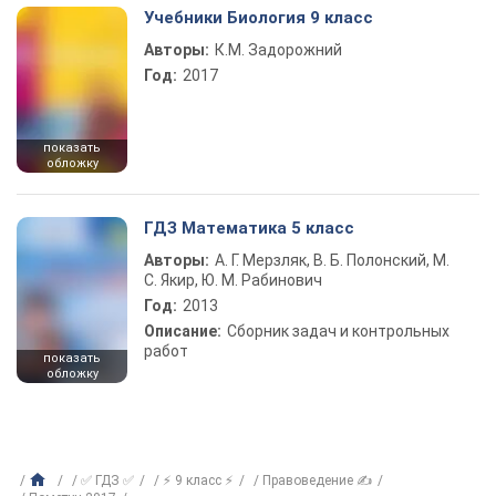
Учебники Биология 9 класс
Авторы:
К.М. Задорожний
Год:
2017
показать
обложку
ГДЗ Математика 5 класс
Авторы:
А. Г. Мерзляк, В. Б. Полонский, М.
С. Якир, Ю. М. Рабинович
Год:
2013
Описание:
Сборник задач и контрольных
работ
показать
обложку
✅ ГДЗ ✅
⚡ 9 класс ⚡
Правоведение ✍