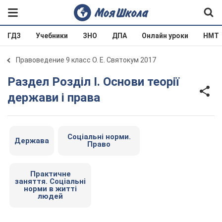
ГДЗ
Учебники
ЗНО
ДПА
Онлайн уроки
НМТ
Правоведение 9 класс О. Е. Святокум 2017
Раздел Розділ I. Основи теорії
держави і права
Соціальні норми.
Держава
Право
Практичне
заняття. Соціальні
норми в житті
людей