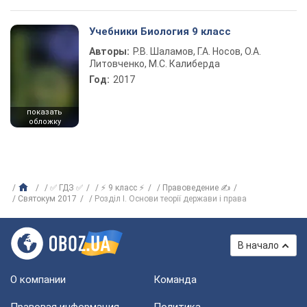
Учебники Биология 9 класс
Авторы:
Р.В. Шаламов, Г.А. Носов, О.А.
Литовченко, М.С. Калиберда
Год:
2017
показать
обложку
✅ ГДЗ ✅
⚡ 9 класс ⚡
Правоведение ✍
Святокум 2017
Розділ I. Основи теорії держави і права
В начало
О компании
Команда