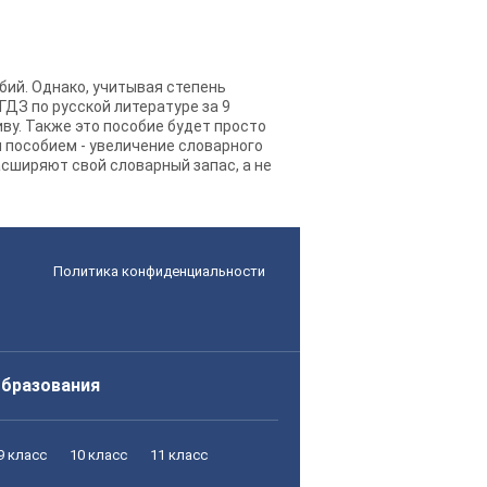
бий. Однако, учитывая степень
ГДЗ по русской литературе за 9
ву. Также это пособие будет просто
 пособием - увеличение словарного
асширяют свой словарный запас, а не
Политика конфиденциальности
образования
9 класс
10 класс
11 класс