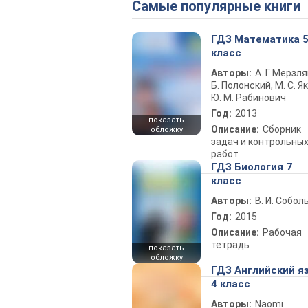
Самые популярные книги
ГДЗ Математика 
класс
Авторы:
А. Г. Мерзля
Б. Полонский, М. С. Як
Ю. М. Рабинович
Год:
2013
показать
Описание:
Сборник
обложку
задач и контрольны
работ
ГДЗ Биология 7
класс
Авторы:
В. И. Собол
Год:
2015
Описание:
Рабочая
тетрадь
показать
обложку
ГДЗ Английский я
4 класс
Авторы:
Naomi