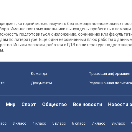
й предмет, который можно выучить без помощи всевозможных посо
ыбора. Именно поэтому школьники вынуждены прибегать к помощи 
можность подготовиться к изложению, сочинению или факультати
дам по литературе. Еще один несомненный плюс работы с данным
рства. Иными словами, работая с ГДЗ по литературе подростки р
ы.
Команда
Правовая информация
йте
Документы
Редакционная политика
Мир
Спорт
Общество
Все новости
Новости 
ласс
3 класс
4 класс
5 класс
6 класс
7 класс
8 класс