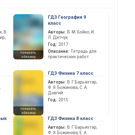
5
ГДЗ География 9
класс
к, В.
Авторы:
В. М. Бойко, И.
ир,
Л. Дитчук
Год:
2017
Описание:
Тетрадь для
показать
практических работ
обложку
х
ГДЗ Физика 7 класс
Авторы:
В. Г. Барьяхтар,
Ф. Я. Божинова, С. А.
ь
Довгий
Год:
2015
показать
обложку
зык
ГДЗ Физика 8 класс
Авторы:
В. Г. Барьяхтар,
Ф. Я. Божинова, Е. А.