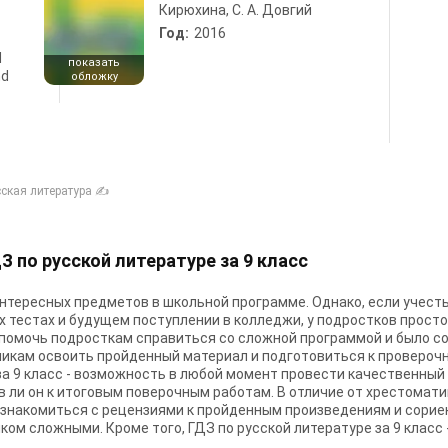
Кирюхина, С. А. Довгий
Год:
2016
d
показать
nd
обложку
сская литература ✍
 по русской литературе за 9 класс
интересных предметов в школьной программе. Однако, если учесть
 тестах и будущем поступлении в колледжи, у подростков просто
 помочь подросткам справиться со сложной программой и было со
никам освоить пройденный материал и подготовиться к провероч
за 9 класс - возможность в любой момент провести качественный
в ли он к итоговым поверочным работам. В отличие от хрестоматий
знакомиться с рецензиями к пройденным произведениям и сориен
ом сложными. Кроме того, ГДЗ по русской литературе за 9 класс