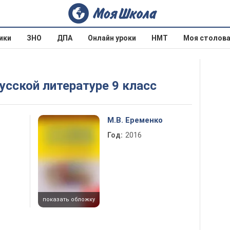
ики
ЗНО
ДПА
Онлайн уроки
НМТ
Моя столов
Русской литературе 9 класс
М.В. Еременко
Год:
2016
показать обложку