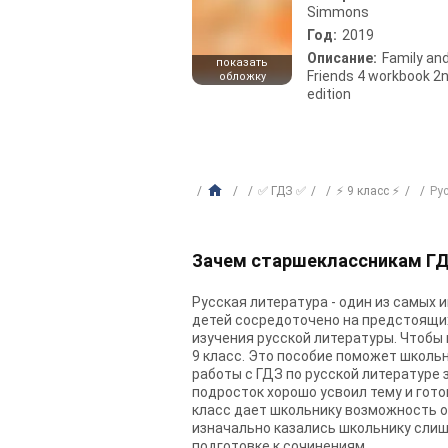
Simmons
Год:
2019
Описание:
Family an
показать
Friends 4 workbook 2
обложку
edition
✅ ГДЗ ✅
⚡ 9 класс ⚡
Ру
Зачем старшеклассникам ГДЗ
Русская литература - один из самых 
детей сосредоточено на предстоящих
изучения русской литературы. Чтобы
9 класс. Это пособие поможет школь
работы с ГДЗ по русской литературе 
подросток хорошо усвоил тему и гото
класс дает школьнику возможность о
изначально казались школьнику слишк
подготовке к сочинениям.