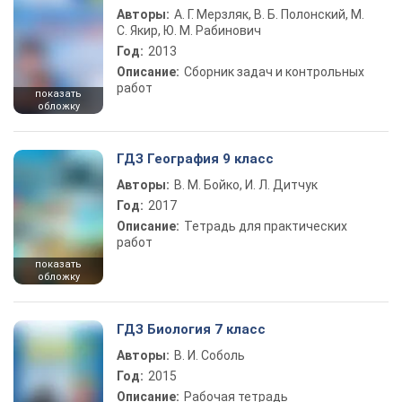
Авторы:
А. Г. Мерзляк, В. Б. Полонский, М.
С. Якир, Ю. М. Рабинович
Год:
2013
Описание:
Сборник задач и контрольных
работ
показать
обложку
ГДЗ География 9 класс
Авторы:
В. М. Бойко, И. Л. Дитчук
Год:
2017
Описание:
Тетрадь для практических
работ
показать
обложку
ГДЗ Биология 7 класс
Авторы:
В. И. Соболь
Год:
2015
Описание:
Рабочая тетрадь