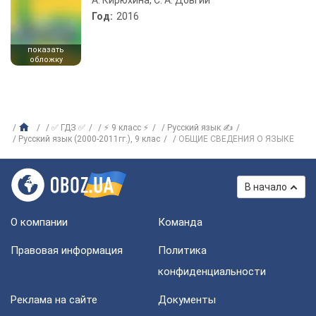
А. Кирюхина, С. А. Довгий
Год:
2016
показать
обложку
✅ ГДЗ ✅
⚡ 9 класс ⚡
Русский язык ✍
Русский язык (2000-2011гг.), 9 клас
ОБЩИЕ СВЕДЕНИЯ О ЯЗЫКЕ
В начало
О компании
Команда
Правовая информация
Политика
конфиденциальности
Реклама на сайте
Документы