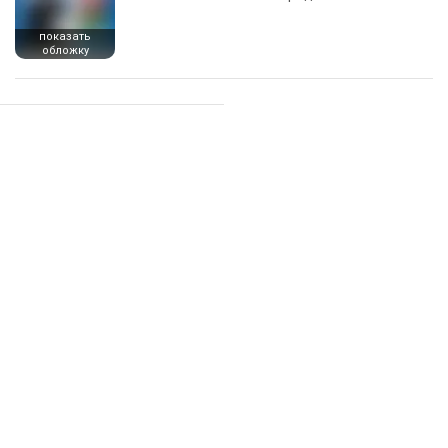
показать
обложку