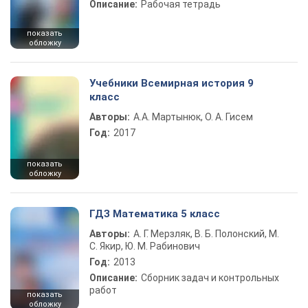
Описание:
Рабочая тетрадь
показать
обложку
Учебники Всемирная история 9
класс
Авторы:
А.А. Мартынюк, О. А. Гисем
Год:
2017
показать
обложку
ГДЗ Математика 5 класс
Авторы:
А. Г. Мерзляк, В. Б. Полонский, М.
С. Якир, Ю. М. Рабинович
Год:
2013
Описание:
Сборник задач и контрольных
работ
показать
обложку