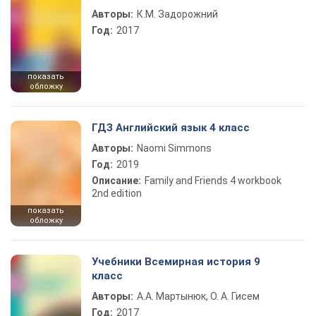
Авторы:
К.М. Задорожний
Год:
2017
показать
обложку
ГДЗ Английский язык 4 класс
Авторы:
Naomi Simmons
Год:
2019
Описание:
Family and Friends 4 workbook
2nd edition
показать
обложку
Учебники Всемирная история 9
класс
Авторы:
А.А. Мартынюк, О. А. Гисем
Год:
2017