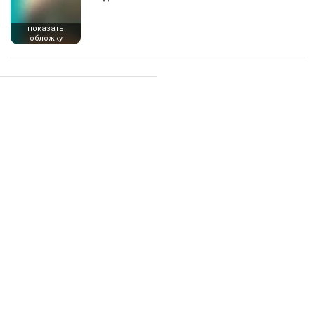
показать
обложку