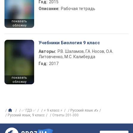
Год:
2015
Описание:
Рабочая тетрадь
показать
обложку
Учебники Биология 9 класс
Авторы:
Р.В. Шаламов, Г.А. Носов, О.А.
Литовченко, М.С. Калиберда
Год:
2017
показать
обложку
✅ ГДЗ ✅
⚡ 9 класс ⚡
Русский язык ✍
Русский язык, 9 класс
Ответы 201-300