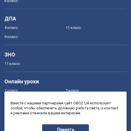
6 класс
ДПА
4 класс
11 класс
9 класс
ЗНО
11 класс
Онлайн уроки
1 класс
7 класс
2 класс
8 класс
Вместе с нашими партнерами сайт OBOZ.UA использует
cookie, чтобы обеспечить должную работу сайта, а контент
3 класс
9 класс
и реклама отвечали вашим интересам.
4 класс
10 класс
5 класс
11 класс
Принять