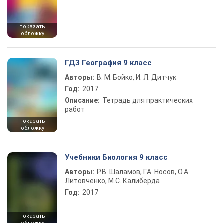
показать
обложку
ГДЗ География 9 класс
Авторы:
В. М. Бойко, И. Л. Дитчук
Год:
2017
Описание:
Тетрадь для практических
работ
показать
обложку
Учебники Биология 9 класс
Авторы:
Р.В. Шаламов, Г.А. Носов, О.А.
Литовченко, М.С. Калиберда
Год:
2017
показать
обложку