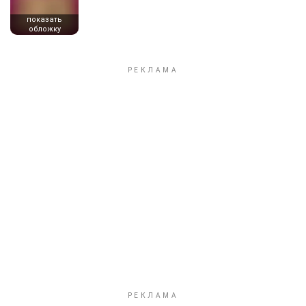
показать
обложку