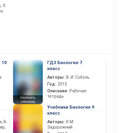
, Л.
ко
 10
ГДЗ Биология 7
класс
а
Авторы:
В. И. Соболь
Год:
2015
Описание:
Рабочая
тетрадь
показать
обложку
5
Учебники Биология 9
класс
к, В.
Авторы:
К.М.
ир,
Задорожний