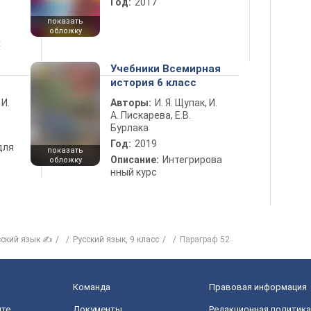
Год:
2017
показать
обложку
х
Учебники Всемирная
история 6 класс
 И.
Авторы:
И. Я. Щупак, И.
А. Пискарева, Е.В.
Бурлака
Год:
2019
для
показать
Описание:
Интегрирова
обложку
нный курс
сский язык ✍
Русский язык, 9 класс
Параграф 52
Команда
Правовая информация
йте
Документы
Редакционная политика