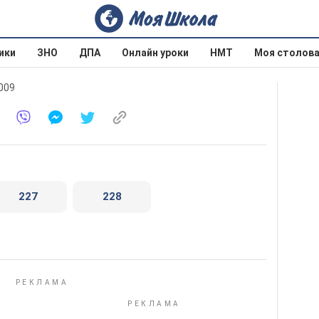
ики
ЗНО
ДПА
Онлайн уроки
НМТ
Моя столов
2009
227
228