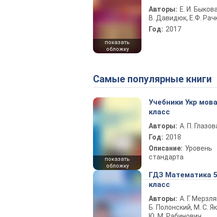
Авторы:
Е. И. Быкова
В. Давидюк, Е.Ф. Рач
Год:
2017
показать
обложку
Самые популярные книги
Учебники Укр мова
класс
Авторы:
А. П. Глазов
Год:
2018
Описание:
Уровень
стандарта
показать
обложку
ГДЗ Математика 
класс
Авторы:
А. Г. Мерзля
Б. Полонский, М. С. Як
Ю. М. Рабинович