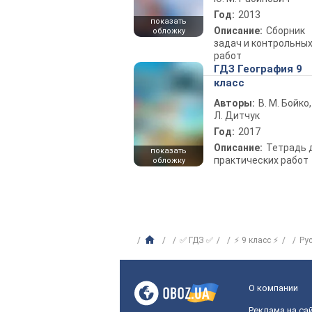
Год:
2013
показать
Описание:
Сборник
обложку
задач и контрольны
работ
ГДЗ География 9
класс
Авторы:
В. М. Бойко,
Л. Дитчук
Год:
2017
Описание:
Тетрадь 
показать
практических работ
обложку
✅ ГДЗ ✅
⚡ 9 класс ⚡
Ру
О компании
Реклама на са