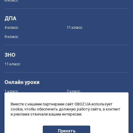
6 класс
ДПА
4 класс
11 класс
9 класс
ЗНО
11 класс
Онлайн уроки
1 класс
7 класс
2 класс
8 класс
Вместе с нашими партнерами сайт OBOZ.UA использует
cookie, чтобы обеспечить должную работу сайта, а контент
3 класс
9 класс
и реклама отвечали вашим интересам.
4 класс
10 класс
5 класс
11 класс
Принять