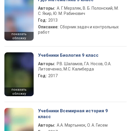
Авторы:
А. Г. Мерзляк, В. Б. Полонский, М.
С. Якир, Ю. М. Рабинович
Год:
2013
Описание:
Сборник задач и контрольных
работ
показать
обложку
Учебники Биология 9 класс
Авторы:
Р.В. Шаламов, Г.А. Носов, О.А.
Литовченко, М.С. Калиберда
Год:
2017
показать
обложку
Учебники Всемирная история 9
класс
Авторы:
А.А. Мартынюк, О. А. Гисем