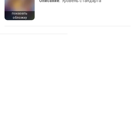
Описание:
Уровень стандарта
показать
обложку