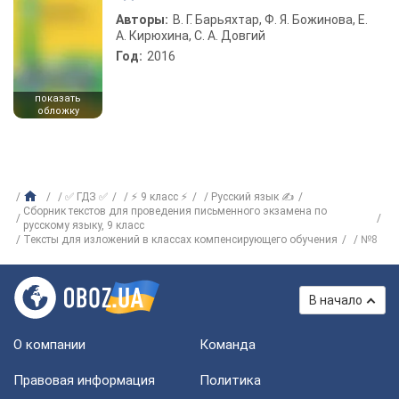
Авторы:
В. Г. Барьяхтар, Ф. Я. Божинова, Е.
А. Кирюхина, С. А. Довгий
Год:
2016
показать
обложку
✅ ГДЗ ✅
⚡ 9 класс ⚡
Русский язык ✍
Сборник текстов для проведения письменного экзамена по
русскому языку, 9 класс
Тексты для изложений в классах компенсирующего обучения
№8
В начало
О компании
Команда
Правовая информация
Политика