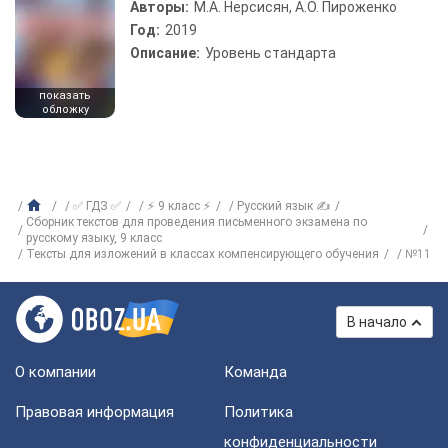
Авторы:
М.А. Нерсисян, А.О. Пироженко
Год:
2019
Описание:
Уровень стандарта
показать
обложку
✅ ГДЗ ✅
⚡ 9 класс ⚡
Русский язык ✍
Сборник текстов для проведения письменного экзамена по
русскому языку, 9 класс
Тексты для изложений в классах компенсирующего обучения
№11
В начало
О компании
Команда
Правовая информация
Политика
конфиденциальности