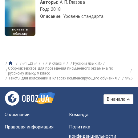
Авторы:
А. П. Глазова
Год:
2018
Описание:
Уровень стандарта
показать
обложку
✅ ГДЗ ✅
⚡ 9 класс ⚡
Русский язык ✍
Сборник текстов для проведения письменного экзамена по
русскому языку, 9 класс
Тексты для изложений в классах компенсирующего обучения
№25
В начало
О компании
Команда
Правовая информация
Политика
конфиденциальности