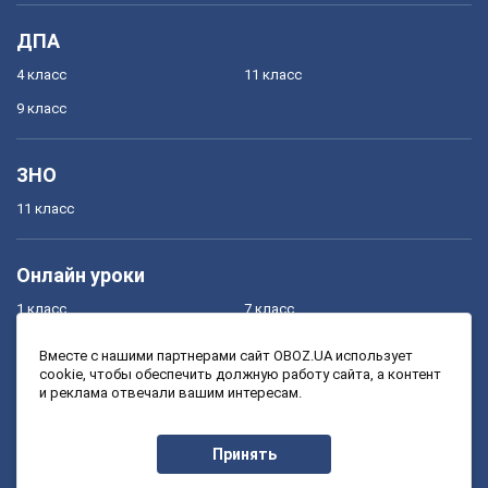
ДПА
4 класс
11 класс
9 класс
ЗНО
11 класс
Онлайн уроки
1 класс
7 класс
2 класс
8 класс
Вместе с нашими партнерами сайт OBOZ.UA использует
cookie, чтобы обеспечить должную работу сайта, а контент
3 класс
9 класс
и реклама отвечали вашим интересам.
4 класс
10 класс
5 класс
11 класс
Принять
6 класс