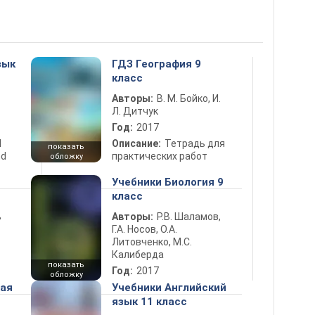
зык
ГДЗ География 9
класс
Авторы:
В. М. Бойко, И.
Л. Дитчук
Год:
2017
d
Описание:
Тетрадь для
показать
nd
практических работ
обложку
Учебники Биология 9
класс
ь
Авторы:
Р.В. Шаламов,
Г.А. Носов, О.А.
Литовченко, М.С.
Калиберда
показать
Год:
2017
обложку
ная
Учебники Английский
язык 11 класс