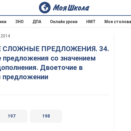
ики
ЗНО
ДПА
Онлайн уроки
НМТ
Моя столов
 2014
 предложения со значением
дополнения. Двоеточие в
 предложении
197
198