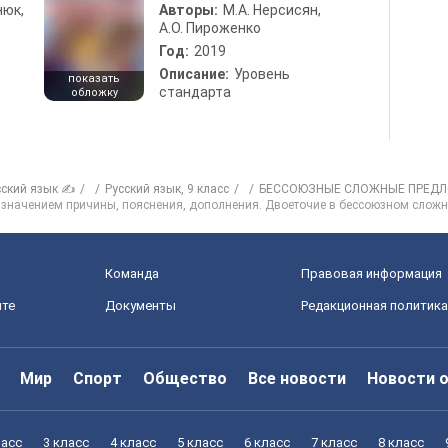
нюк,
Авторы:
М.А. Нерсисян,
А.О. Пироженко
Год:
2019
Описание:
Уровень
показать
стандарта
обложку
сский язык ✍
Русский язык, 9 класс
БЕССОЮЗНЫЕ СЛОЖНЫЕ ПРЕД
 значением причины, пояснения, дополнения. Двоеточие в бессоюзном слож
Команда
Правовая информация
йте
Документы
Редакционная политика
Мир
Спорт
Общество
Все новости
Новости 
ласс
3 класс
4 класс
5 класс
6 класс
7 класс
8 класс