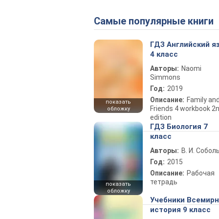
Самые популярные книги
ГДЗ Английский я
4 класс
Авторы:
Naomi
Simmons
Год:
2019
Описание:
Family an
показать
Friends 4 workbook 2
обложку
edition
ГДЗ Биология 7
класс
Авторы:
В. И. Собол
Год:
2015
Описание:
Рабочая
тетрадь
показать
обложку
Учебники Всемир
история 9 класс