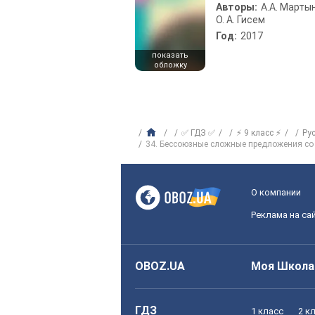
Авторы:
А.А. Марты
О. А. Гисем
Год:
2017
показать
обложку
✅ ГДЗ ✅
⚡ 9 класс ⚡
Ру
34. Бессоюзные сложные предложения со
О компании
Реклама на са
OBOZ.UA
Моя Школа
ГДЗ
1 класс
2 к