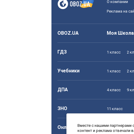
О компании
Реклама на са
OBOZ.UA
Моя Школа
ГДЗ
1 класс
2 к
Учебники
1 класс
2 к
ДПА
4 класс
9 к
ЗНО
11 класс
Вместе с нашими партнерами с
Онлайн уроки
1 класс
2 к
контент и реклама отвечали 