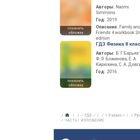
Авторы:
Naomi
Simmons
Год:
2019
Описание:
Family an
показать
Friends 4 workbook 2
обложку
edition
ГДЗ Физика 8 кла
Авторы:
В. Г. Барьях
Ф. Я. Божинова, Е. А.
Кирюхина, С. А. Довг
Год:
2016
показать
обложку
✅ ГДЗ ✅
⚡ 9 класс ⚡
Ру
ЧАСТЬ I. ИЗЛОЖЕНИЕ