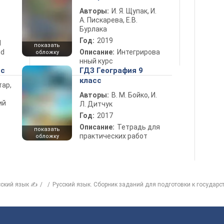
Авторы:
И. Я. Щупак, И.
А. Пискарева, Е.В.
Бурлака
Год:
2019
d
показать
nd
Описание:
Интегрирова
обложку
нный курс
сс
ГДЗ География 9
класс
тар,
Авторы:
В. М. Бойко, И.
ий
Л. Дитчук
Год:
2017
Описание:
Тетрадь для
показать
практических работ
обложку
сский язык ✍
Русский язык. Сборник заданий для подготовки к государст