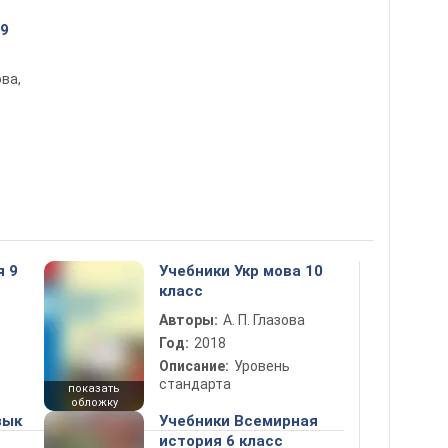
 9
ова,
я 9
Учебники Укр мова 10
класс
Авторы:
А. П. Глазова
Год:
2018
Описание:
Уровень
стандарта
показать
обложку
зык
Учебники Всемирная
история 6 класс