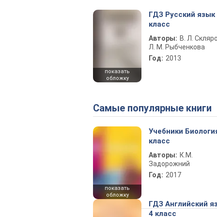
ГДЗ Русский язык
класс
Авторы:
В. Л. Скляр
Л. М. Рыбченкова
Год:
2013
показать
обложку
Самые популярные книги
Учебники Биологи
класс
Авторы:
К.М.
Задорожний
Год:
2017
показать
обложку
ГДЗ Английский я
4 класс