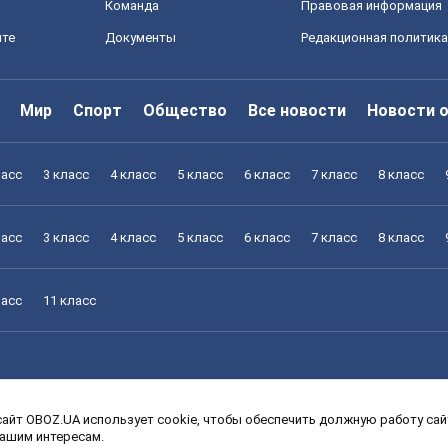
Команда
Правовая информация
йте
Документы
Редакционная политика
Мир
Спорт
Общество
Все новости
Новости 
ласс
3 класс
4 класс
5 класс
6 класс
7 класс
8 класс
ласс
3 класс
4 класс
5 класс
6 класс
7 класс
8 класс
ласс
11 класс
айт OBOZ.UA использует cookie, чтобы обеспечить должную работу сайт
ласс
3 класс
4 класс
5 класс
6 класс
7 класс
8 класс
вашим интересам.